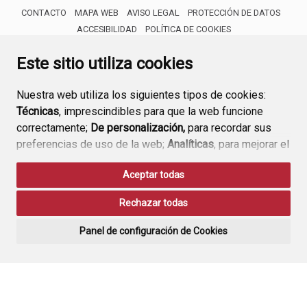
CONTACTO
MAPA WEB
AVISO LEGAL
PROTECCIÓN DE DATOS
ACCESIBILIDAD
POLÍTICA DE COOKIES
ENLACE 
Este sitio utiliza cookies
Nuestra web utiliza los siguientes tipos de cookies:
Técnicas
, imprescindibles para que la web funcione
correctamente;
De personalización,
para recordar sus
preferencias de uso de la web;
Analíticas
, para mejorar el
funcionamiento de la web y sus servicios.
Aceptar todas
Si acepta pulsando el botón
“Aceptar todas”
Rechazar todas
consideramos que acepta su uso. Si pulsa el botón
“Rechazar todas”
o continúa navegando sin realizar
Panel de configuración de Cookies
ninguna acción, se guardarán las cookies técnicas
imprescindibles. Para personalizar sus preferencias
acceda al
“Panel de configuración de cookies”.
Puede consultar más información, cómo configurarlas y