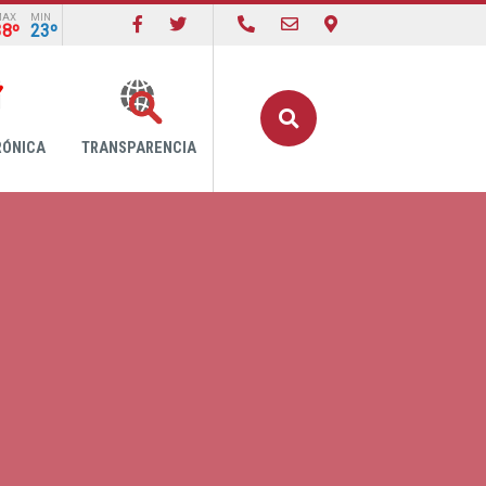
MAX
MIN
38º
23º
Buscar
RÓNICA
TRANSPARENCIA