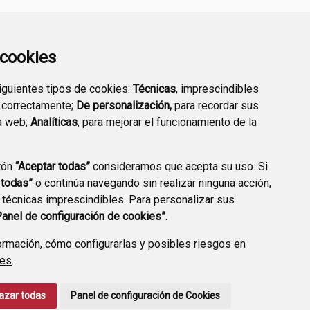
DIRECTORIO
CONTACTO
a cookies
TELEFÓNICO
siguientes tipos de cookies:
Técnicas
, imprescindibles
 correctamente;
De personalización,
para recordar sus
a web;
Analíticas
, para mejorar el funcionamiento de la
tón
“Aceptar todas”
consideramos que acepta su uso. Si
 todas”
o continúa navegando sin realizar ninguna acción,
 técnicas imprescindibles. Para personalizar sus
Panel de configuración de cookies”.
rmación, cómo configurarlas y posibles riesgos en
ies
.
CCIÓN DE DATOS
ACCESIBILIDAD
POLÍTICA DE COOKIES
azar todas
Panel de configuración de Cookies
ENLACE EXTERNO A