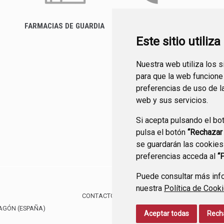
FARMACIAS DE GUARDIA
FACTURA ELECTRÓNICA
Este sitio utiliz
Nuestra web utiliza los 
para que la web funcione
preferencias de uso de l
web y sus servicios.
Si acepta pulsando el bo
pulsa el botón
“Rechazar
se guardarán las cookies
preferencias acceda al
“
Puede consultar más info
nuestra
Política de Cook
CONTACTO
MAPA WEB
AVISO LEGAL
PROTE
RAGÓN
(ESPAÑA)
Aceptar todas
Rech