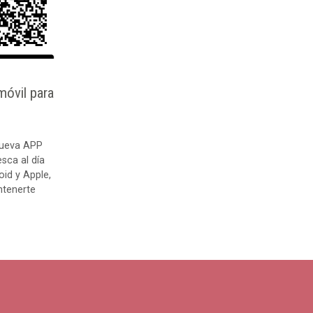
móvil para
 nueva APP
sca al día
oid y Apple,
ntenerte