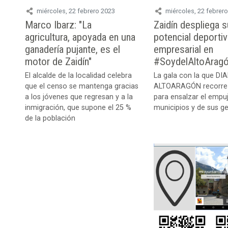
miércoles, 22 febrero 2023
miércoles, 22 febrer
Marco Ibarz: "La
Zaidín despliega 
agricultura, apoyada en una
potencial deporti
ganadería pujante, es el
empresarial en
motor de Zaidín"
#SoydelAltoArag
El alcalde de la localidad celebra
La gala con la que DI
que el censo se mantenga gracias
ALTOARAGÓN recorre el
a los jóvenes que regresan y a la
para ensalzar el empuj
inmigración, que supone el 25 %
municipios y de sus g
de la población