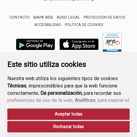
CONTACTO
MAPA WEB
AVISO LEGAL
PROTECCIÓN DE DATOS
ACCESIBILIDAD
POLÍTICA DE COOKIES
ENLACE 
Este sitio utiliza cookies
Nuestra web utiliza los siguientes tipos de cookies:
Técnicas
, imprescindibles para que la web funcione
correctamente;
De personalización,
para recordar sus
preferencias de uso de la web;
Analíticas
, para mejorar el
funcionamiento de la web y sus servicios.
Aceptar todas
Si acepta pulsando el botón
“Aceptar todas”
Rechazar todas
consideramos que acepta su uso. Si pulsa el botón
“Rechazar todas”
o continúa navegando sin realizar