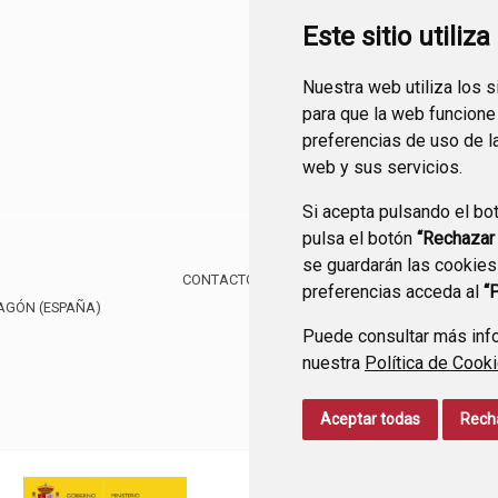
Este sitio utiliz
Nuestra web utiliza los 
para que la web funcione
preferencias de uso de l
web y sus servicios.
Si acepta pulsando el bo
pulsa el botón
“Rechazar
se guardarán las cookies
CONTACTO
MAPA WEB
AVISO LEGAL
PROTE
preferencias acceda al
“
RAGÓN
(ESPAÑA)
Puede consultar más info
nuestra
Política de Cook
Aceptar todas
Rech