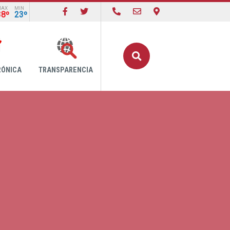
MAX
MIN
38º
23º
Buscar
RÓNICA
TRANSPARENCIA