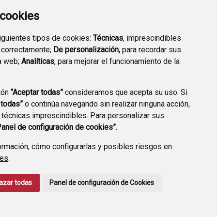
a cookies
siguientes tipos de cookies:
Técnicas
, imprescindibles
 correctamente;
De personalización,
para recordar sus
a web;
Analíticas
, para mejorar el funcionamiento de la
tón
“Aceptar todas”
consideramos que acepta su uso. Si
 todas”
o continúa navegando sin realizar ninguna acción,
 técnicas imprescindibles. Para personalizar sus
CCIÓN DE DATOS
ACCESIBILIDAD
POLÍTICA DE COOKIES
Panel de configuración de cookies”.
ENLACE EXTERNO A
rmación, cómo configurarlas y posibles riesgos en
ies
.
azar todas
Panel de configuración de Cookies