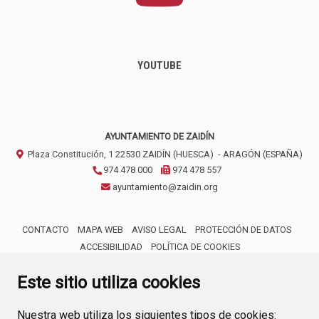
YOUTUBE
AYUNTAMIENTO DE ZAIDÍN
Plaza Constitución, 1
22530
ZAIDÍN (HUESCA)
- ARAGÓN
(ESPAÑA)
974 478 000
974 478 557
ayuntamiento@zaidin.org
CONTACTO
MAPA WEB
AVISO LEGAL
PROTECCIÓN DE DATOS
ACCESIBILIDAD
POLÍTICA DE COOKIES
ENLACE 
Este sitio utiliza cookies
Nuestra web utiliza los siguientes tipos de cookies: