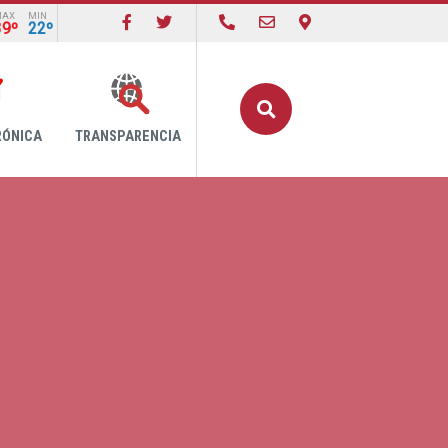
MAX
MIN
39º
22º
Buscar
RÓNICA
TRANSPARENCIA